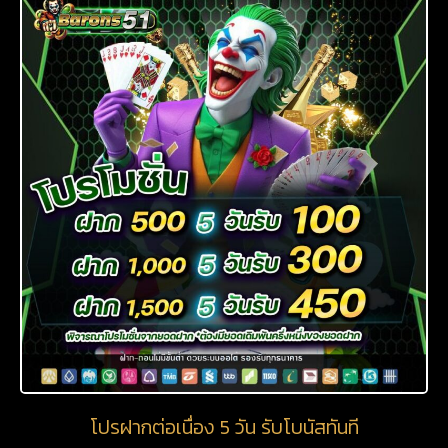
โปรฝากต่อเนื่อง 5 วัน รับโบนัสทันที