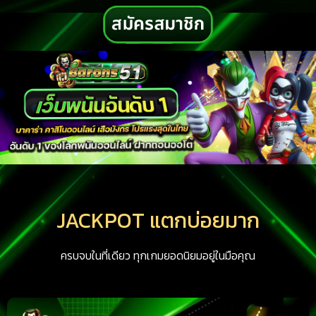
JACKPOT แตกบ่อยมาก
ครบจบในที่เดียว ทุกเกมยอดนิยมอยู่ในมือคุณ