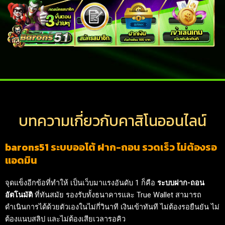
บทความเกี่ยวกับคาสิโนออนไลน์
barons51 ระบบออโต้ ฝาก-ถอน รวดเร็ว ไม่ต้องรอ
แอดมิน
จุดแข็งอีกข้อที่ทำให้ เป็นเว็บมาแรงอันดับ 1 ก็คือ
ระบบฝาก-ถอน
อัตโนมัติ
ที่ทันสมัย รองรับทั้งธนาคารและ True Wallet สามารถ
ดำเนินการได้ด้วยตัวเองในไม่กี่วินาที เงินเข้าทันที ไม่ต้องรอยืนยัน ไม่
ต้องแนบสลิป และไม่ต้องเสียเวลารอคิว