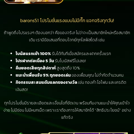
barons51 โปรโมชั่นแรงแบบไม่มีกั๊ก แจกจริงทุกวัน!
ถ้าพูดถึงโปรแรงๆ ต้องบอกว่า คือของจริง! ไม่ว่าจะเป็นสมาชิกใหม่หรือสมาชิก
เดิม เรามีข้อเสนอที่ตอบโจทย์ทุกไลฟ์สไตล์ เช่น:
โบนัสแรกเข้า 100%
รับได้ทันทีเมื่อสมัครและฝากครั้งแรก
โปรฝากต่อเนื่อง 5 วัน
รับโบนัสฟรีไปเลย!
คืนยอดเสียทุกสัปดาห์
สูงสุดถึง 10%
แนะนำเพื่อนรับ 5% ทุกยอดเล่น
ของเพื่อนคุณ ไม่จำกัดจำนวนคน
กิจกรรมสะสมแต้มแลกของรางวัล
เช่น ทองคำ ไอโฟน และเครดิต
เงินสด!
ทุกโปรโมชั่นมีรายละเอียดและเงื่อนไขที่ชัดเจน พร้อมทีมงานแนะนำให้คุณเข้าใจ
ง่าย ไม่มีซ่อน ไม่มีหมกเม็ด เพราะเราต้องการให้สมาชิกได้ “สิทธิประโยชน์” อย่าง
แท้จริง