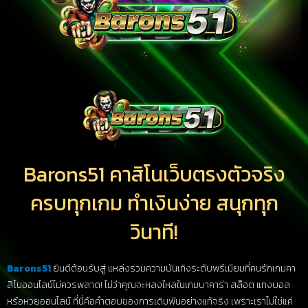
Barons51 คาสิโนเว็บตรงตัวจริง
ครบทุกเกม ทำเงินง่าย สนุกทุก
วินาที!
Barons51
ยินดีต้อนรับสู่ แหล่งรวมความบันเทิงระดับพรีเมียมที่คนรักเกมคา
สิโนออนไลน์ไม่ควรพลาด! ไม่ว่าคุณจะหลงใหลในเกมบาคาร่า สล็อต แทงบอล
หรือหวยออนไลน์ ที่นี่คือคำตอบของการเดิมพันอย่างแท้จริง เพราะเราไม่ใช่แค่