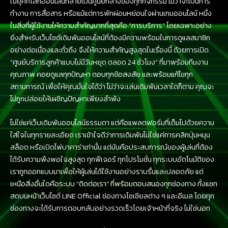
ในยุคที่โลกออนไลน์กลายเป็นศูนย์กลางของทุกกิจกรรม ไม่ว่าจะเป็นการ
ทำงาน การสื่อสาร หรือแม้แต่การพักผ่อนหย่อนใจผ่านเกมออนไลน์ หนึ่ง
ในสิ่งที่ผู้ใช้งานให้ความสำคัญมากที่สุดคือ “การบริการ” โดยเฉพาะอย่าง
ยิ่งสำหรับเว็บไซต์เดิมพันออนไลน์ที่ต้องมีความพร้อมในการดูแลสมาชิก
อย่างต่อเนื่องและทั่วถึง จึงให้ความสำคัญสูงสุดในเรื่องนี้ ด้วยการเปิด
“ศูนย์บริการลูกค้าแบบไม่มีวันหยุด ตลอด 24 ชั่วโมง” ที่มาพร้อมทีมงาน
คุณภาพ คอยดูแลทุกปัญหา ตอบทุกข้อสงสัย และพร้อมแก้ไขทุก
สถานการณ์ เพื่อให้คุณมั่นใจได้ว่า ไม่ว่าจะเล่นเดิมพันเวลาใดก็ตาม คุณจะ
ไม่ถูกปล่อยให้เผชิญปัญหาเพียงลำพัง
ไม่ใช่แค่เว็บเดิมพันออนไลน์ธรรมดา แต่คือแพลตฟอร์มที่เต็มไปด้วยความ
ใส่ใจในทุกรายละเอียด เราเข้าใจดีว่าการเดิมพันไม่ใช่แค่การคลิกปุ่มหมุน
สล็อต หรือเปิดไพ่บาคาร่าเท่านั้น แต่มันคือประสบการณ์ของผู้เล่นที่ต้อง
ได้รับความพึงพอใจสูงสุด ทุกฟีเจอร์ ทุกโปรโมชั่น ทุกระบบอัตโนมัติของ
เราถูกออกแบบมาเพื่อให้ผู้เล่นได้ใช้งานอย่างราบรื่นและปลอดภัย แต่
เหนือสิ่งอื่นใดคือระบบ “ติดต่อเรา” ที่พร้อมตอบสนองทุกช่องทาง ทั้งแชท
สดบนหน้าเว็บไซต์ LINE Official ช่องทางโซเชียลต่าง ๆ และอีเมล โดยทุก
ช่องทางจะได้รับการตอบกลับอย่างรวดเร็วโดยเจ้าหน้าที่จริง ไม่ใช่บอท