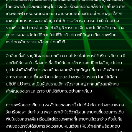
โดยเฉพาะในแต่ละหมวดหมู่ ไม่ว่าจะเป็นเรื่องเกี่ยวกับสล็อต คาสิโนสด การ
เดิมพันกีฬา หรือระบบฝากถอน ผ่านระบบอัตโนมัติแบบใหม่ล่าสุดที่ใช้ AI
มาช่วยในการตรวจสอบข้อมูล ทำให้การบริการสามารถดำเนินไปอย่าง
รวดเร็วแม่นยำ การโอนเงินเข้าบัญชี การถอนเงินออก ไม่มีติดขัด ทุกอย่าง
ถูกตรวจสอบอัตโนมัติภายในไม่กี่วินาที แต่หากมีปัญหา ทีมงานพร้อม
กระโดดเข้ามาช่วยเหลือคุณโดยทันที
อีกสิ่งหนึ่งที่เราภูมิใจอย่างมากคือ ความโปร่งใสในการให้บริการ ทีมงาน มี
จุดยืนที่ชัดเจนในเรื่องการซื่อสัตย์กับสมาชิก เราจะไม่ปิดบังข้อมูล ไม่ลบ
ยูส ไม่จำกัดสิทธิ์ในการถอนเงินของสมาชิก ทุกปัญหาที่คุณแจ้งเข้ามา เรา
จะตรวจสอบและชี้แจงด้วยหลักฐานอย่างตรงไปตรงมา โดยไม่เลือก
ปฏิบัติ ไม่ว่าคุณจะเป็นผู้เล่นรายเล็กหรือรายใหญ่ ทุกคนคือสมาชิกคน
สำคัญของเรา และเราจะปฏิบัติกับคุณอย่างเท่าเทียม
ความพร้อมของทีมงาน 24 ชั่วโมงของเรานั้น ไม่ได้จำกัดแค่ช่วงเวลากลาง
วันหรือเฉพาะวันทำงาน เพราะเราเข้าใจดีว่าผู้เล่นหลายคนชื่นชอบการเดิม
พันในช่วงกลางคืน หรือแม้แต่ช่วงเทศกาลที่หลายคนมีเวลาว่าง ดังนั้นทีม
งานของเราจึงได้รับการจัดเวรแบบหมุนเวียน ให้มีเจ้าหน้าที่พร้อมตอบ