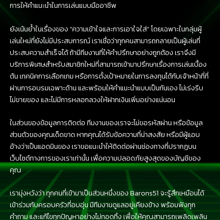
การให้คำแนะนำในการเล่นแบบมืออาชีพ
ยังเน้นย้ำในเรื่องของ “ความเข้าใจและการเอาใจใส่” โดยเฉพาะในกลุ่มผู้
เล่นใหม่ที่ยังไม่มีประสบการณ์ เราเชื่อว่าทุกคนสามารถกลายเป็นผู้เล่นที่
ประสบความสำเร็จได้ ถ้ามีทีมงานที่ให้คำปรึกษาอย่างถูกต้อง เราจึงมี
บริการพิเศษสำหรับสมาชิกใหม่ที่สามารถเข้ามาปรึกษาเรื่องการเล่นเบื้อง
ต้น เทคนิคการเลือกเกม หรือการตั้งเป้าหมายในการลงทุนได้กับเจ้าหน้าที่ที่
ผ่านการอบรมเฉพาะด้าน และพร้อมให้คำแนะนำแบบเป็นกันเอง ไม่เร่งรีบ
ไม่ขายของ และไม่มีการหลอกลวงให้ฝากเงินเพิ่มอย่างแน่นอน
ในส่วนของข้อมูลการติดต่อ ทีมงานของเราจะไม่ขอรหัสผ่าน หรือข้อมูล
ส่วนตัวของคุณเด็ดขาด หากคุณได้รับข้อความที่น่าสงสัย หรือมีผู้แอบ
อ้างว่าเป็นแอดมินของ เราขอแนะนำให้ติดต่อผ่านช่องทางที่ปรากฏบน
เว็บไซต์ทางการของเราเท่านั้น เพื่อความปลอดภัยสูงสุดของบัญชีของ
คุณ
เรามุ่งหวังว่า ทุกคนที่เข้ามาเป็นส่วนหนึ่งของ Barons51 จะรู้สึกเหมือนได้
เข้าร่วมกับครอบครัวที่อบอุ่น มีทีมงานดูแลอยู่เคียงข้าง พร้อมฟังทุก
คำถาม และแก้ไขทุกปัญหาอย่างไม่ทอดทิ้ง เพื่อให้คุณสามารถเพลิดเพลิน