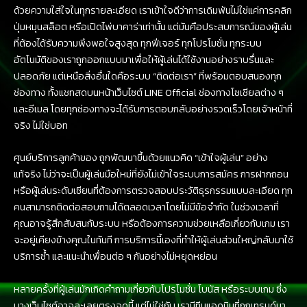
ด้วยความใส่ใจในทุกรายละเอียด เราเข้าใจดีว่าการเดิมพันไม่ใช่แค่การคลิก
ปุ่มหมุนสล็อต หรือเปิดไพ่บาคาร่าเท่านั้น แต่มันคือประสบการณ์ของผู้เล่น
ที่ต้องได้รับความพึงพอใจสูงสุด ทุกฟีเจอร์ ทุกโปรโมชั่น ทุกระบบ
อัตโนมัติของเราถูกออกแบบมาเพื่อให้ผู้เล่นได้ใช้งานอย่างราบรื่นและ
ปลอดภัย แต่เหนือสิ่งอื่นใดคือระบบ “ติดต่อเรา” ที่พร้อมตอบสนองทุก
ช่องทาง ทั้งแชทสดบนหน้าเว็บไซต์ LINE Official ช่องทางโซเชียลต่าง ๆ
และอีเมล โดยทุกช่องทางจะได้รับการตอบกลับอย่างรวดเร็วโดยเจ้าหน้าที่
จริง ไม่ใช่บอท
ศูนย์บริการลูกค้าของ ถูกพัฒนาขึ้นด้วยแนวคิด “เข้าใจผู้เล่น” อย่าง
แท้จริง ไม่ว่าจะเป็นผู้เล่นมือใหม่ที่ยังไม่เข้าใจระบบการสมัคร การฝากถอน
หรือผู้เล่นระดับเซียนที่ต้องการตรวจสอบประวัติธุรกรรมแบบละเอียด ทุก
คนสามารถติดต่อสอบถามได้ตลอดเวลาโดยไม่มีข้อจำกัด ในช่วงเวลาที่
คุณอาจรู้สึกสับสนกับระบบ หรือต้องการความช่วยเหลือเกี่ยวกับเกม เรา
จะอยู่เคียงข้างคุณในทันที การบริการนี้เองที่ทำให้ผู้เล่นส่วนใหญ่กลับมาใช้
บริการซ้ำ และแนะนำเพื่อนต่อ ๆ กันอย่างไม่หยุดหย่อน
หลายครั้งที่ผู้เล่นมักเกิดคำถามเกี่ยวกับโปรโมชั่น โบนัส หรือระบบเกม ซึ่ง
บางเว็บไซต์อาจละเลยตรงจุดนี้ แต่ไม่ใช่กับ เรามีทีมแอดมินที่ถูกเทรนด์มา