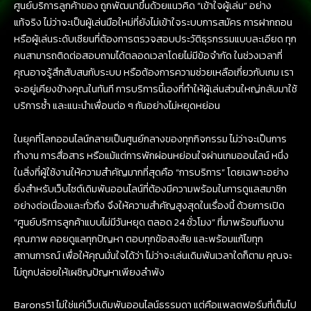
ศูนย์บริการลูกค้าของ ถูกพัฒนาขึ้นด้วยแนวคิด “เข้าใจผู้เล่น” อย่าง
แท้จริง ไม่ว่าจะเป็นผู้เล่นมือใหม่ที่ยังไม่เข้าใจระบบการสมัคร การฝากถอน
หรือผู้เล่นระดับเซียนที่ต้องการตรวจสอบประวัติธุรกรรมแบบละเอียด ทุก
คนสามารถติดต่อสอบถามได้ตลอดเวลาโดยไม่มีข้อจำกัด ในช่วงเวลาที่
คุณอาจรู้สึกสับสนกับระบบ หรือต้องการความช่วยเหลือเกี่ยวกับเกม เรา
จะอยู่เคียงข้างคุณในทันที การบริการนี้เองที่ทำให้ผู้เล่นส่วนใหญ่กลับมาใช้
บริการซ้ำ และแนะนำเพื่อนต่อ ๆ กันอย่างไม่หยุดหย่อน
ในยุคที่โลกออนไลน์กลายเป็นศูนย์กลางของทุกกิจกรรม ไม่ว่าจะเป็นการ
ทำงาน การสื่อสาร หรือแม้แต่การพักผ่อนหย่อนใจผ่านเกมออนไลน์ หนึ่ง
ในสิ่งที่ผู้ใช้งานให้ความสำคัญมากที่สุดคือ “การบริการ” โดยเฉพาะอย่าง
ยิ่งสำหรับเว็บไซต์เดิมพันออนไลน์ที่ต้องมีความพร้อมในการดูแลสมาชิก
อย่างต่อเนื่องและทั่วถึง จึงให้ความสำคัญสูงสุดในเรื่องนี้ ด้วยการเปิด
“ศูนย์บริการลูกค้าแบบไม่มีวันหยุด ตลอด 24 ชั่วโมง” ที่มาพร้อมทีมงาน
คุณภาพ คอยดูแลทุกปัญหา ตอบทุกข้อสงสัย และพร้อมแก้ไขทุก
สถานการณ์ เพื่อให้คุณมั่นใจได้ว่า ไม่ว่าจะเล่นเดิมพันเวลาใดก็ตาม คุณจะ
ไม่ถูกปล่อยให้เผชิญปัญหาเพียงลำพัง
Barons51 ไม่ใช่แค่เว็บเดิมพันออนไลน์ธรรมดา แต่คือแพลตฟอร์มที่เต็มไป