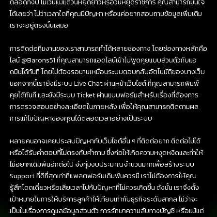
ตลอดทั้งปี ไม่เว้นแม้แต่วันหยุดยาวหรือวันหยุดราชการ คุณสามารถมั่นใจ
ได้เลยว่า ไม่ว่าเวลาใดที่คุณมีปัญหา หรือแค่อยากสอบถามข้อมูลเพิ่มเติม
เราจะอยู่ตรงนั้นเสมอ
การติดต่อทีมงานของเราสามารถทำได้หลายช่องทาง โดยช่องทางหลักคือ
ไลน์ @Barons51 ที่คุณสามารถแอดไลน์เข้าไปพูดคุยแบบส่วนตัวกับแอ
ดมินได้ทันที โดยไม่ต้องรอนานเหมือนระบบตอบกลับอัตโนมัติของบางเว็บ
นอกจากนี้เรายังมีระบบ Live Chat ผ่านหน้าเว็บไซต์ ที่คุณสามารถพิมพ์
คุยได้ทันที และยังมีระบบ Ticket ผ่านแบบฟอร์มสำหรับเรื่องที่ต้องการ
การตรวจสอบอย่างละเอียดในภายหลัง เพื่อให้คุณสามารถติดตามผล
การแก้ไขปัญหาของคุณได้ตลอดเวลาอย่างเป็นระบบ
หลายคนอาจเคยประสบปัญหากับเว็บไซต์อื่น ๆ ที่ติดต่อยาก ติดต่อไม่ได้
หรือได้รับคำตอบที่ไม่ตรงกับคำถาม ซึ่งก่อให้เกิดความหงุดหงิดและทำให้
ไม่อยากเดิมพันอีกต่อไป จึงทุ่มงบประมาณจำนวนมากเพื่อสร้างระบบ
Support ที่ดีที่สุดเท่าที่แพลตฟอร์มเดิมพันควรมี เราไม่ต้องการให้คุณ
รู้สึกโดดเดี่ยวหรือเสียเวลาไปกับปัญหาที่ไม่ควรเกิดขึ้น ดังนั้น เราจึงตั้ง
เป้าหมายในการให้บริการลูกค้าให้เทียบเท่ากับธุรกิจระดับสากล ไม่ว่าจะ
เป็นในเรื่องการดูแลข้อมูลส่วนตัว การรักษาความลับทางบัญชี หรือแม้แต่