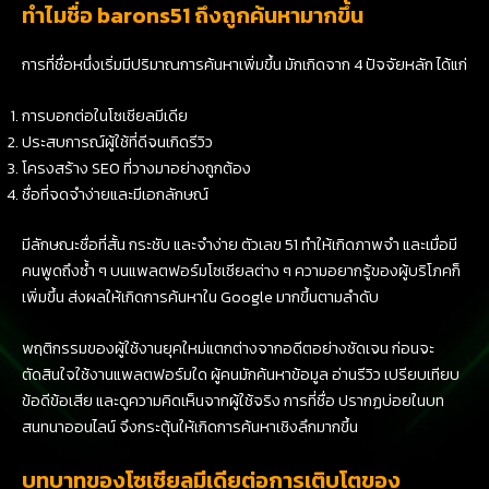
ทำไมชื่อ barons51 ถึงถูกค้นหามากขึ้น
การที่ชื่อหนึ่งเริ่มมีปริมาณการค้นหาเพิ่มขึ้น มักเกิดจาก 4 ปัจจัยหลัก ได้แก่
การบอกต่อในโซเชียลมีเดีย
ประสบการณ์ผู้ใช้ที่ดีจนเกิดรีวิว
โครงสร้าง SEO ที่วางมาอย่างถูกต้อง
ชื่อที่จดจำง่ายและมีเอกลักษณ์
มีลักษณะชื่อที่สั้น กระชับ และจำง่าย ตัวเลข 51 ทำให้เกิดภาพจำ และเมื่อมี
คนพูดถึงซ้ำ ๆ บนแพลตฟอร์มโซเชียลต่าง ๆ ความอยากรู้ของผู้บริโภคก็
เพิ่มขึ้น ส่งผลให้เกิดการค้นหาใน Google มากขึ้นตามลำดับ
พฤติกรรมของผู้ใช้งานยุคใหม่แตกต่างจากอดีตอย่างชัดเจน ก่อนจะ
ตัดสินใจใช้งานแพลตฟอร์มใด ผู้คนมักค้นหาข้อมูล อ่านรีวิว เปรียบเทียบ
ข้อดีข้อเสีย และดูความคิดเห็นจากผู้ใช้จริง การที่ชื่อ ปรากฏบ่อยในบท
สนทนาออนไลน์ จึงกระตุ้นให้เกิดการค้นหาเชิงลึกมากขึ้น
บทบาทของโซเชียลมีเดียต่อการเติบโตของ