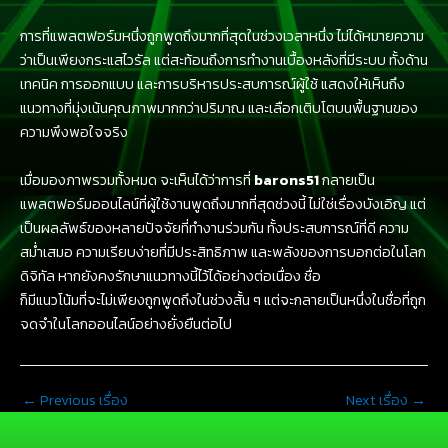
การที่แพลตฟอร์มหนึ่งถูกพูดถึงมากที่สุดในช่วงเวลาหนึ่ง ไม่ได้หมายความ
ว่าเป็นเพียงกระแสไวรัล แต่สะท้อนถึงการทำงานเบื้องหลังที่มีระบบ ทั้งด้าน
เทคนิค การออกแบบ และการบริหารประสบการณ์ผู้ใช้ แสดงให้เห็นถึง
แนวทางที่มุ่งเน้นคุณภาพมากกว่าปริมาณ และเลือกเติบโตบนพื้นฐานของ
ความพึงพอใจจริง
เมื่อมองภาพรวมทั้งหมด จะเห็นได้ว่าการที่
barons51
กลายเป็น
แพลตฟอร์มออนไลน์ที่ผู้ใช้งานพูดถึงมากที่สุดช่วงนี้ ไม่ใช่เรื่องบังเอิญ แต่
เป็นผลลัพธ์ของหลายปัจจัยที่ทำงานร่วมกัน ทั้งประสบการณ์ที่ดี ความ
สม่ำเสมอ ความเรียบง่ายที่มีประสิทธิภาพ และพลังของการบอกต่อในโลก
ดิจิทัล หากยังคงรักษาแนวทางนี้ไว้ได้อย่างต่อเนื่อง ชื่อ
ก็มีแนวโน้มที่จะไม่เพียงถูกพูดถึงในช่วงสั้น ๆ แต่จะกลายเป็นหนึ่งในชื่อที่ถูก
จดจำในโลกออนไลน์อย่างยั่งยืนต่อไป
←
Previous เรื่อง
Next เรื่อง
→