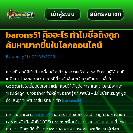
Skip
Post
to
navigation
content
barons51 คืออะไร ทำไมชื่อถึงถูก
ค้นหามากขึ้นในโลกออนไลน์
By
bonny51
/
02/03/2026
ในยุคที่โลกดิจิทัลขับเคลื่อนด้วยข้อมูล ความเร็ว และพฤติกรรมผู้ใช้งานที่
เปลี่ยนแปลงตลอดเวลา การที่ชื่อหนึ่งชื่อใดเริ่มถูกค้นหามากขึ้นใน
Google ไม่ใช่เรื่องบังเอิญ แต่สะท้อนให้เห็นถึง “กระแสความสนใจ” และ
“แรงดึงดูด” บางอย่างที่ทำให้ผู้คนอยากรู้จักมากขึ้น หนึ่งในชื่อที่เริ่มถูกพูด
ถึงและถูกค้นหามากขึ้นเรื่อย ๆ คือ
barons51
คำถามสำคัญคือ
barons51
คืออะไร ทำไมชื่อถึงเริ่มปรากฏในผลการค้นหา
และอะไรคือปัจจัยที่ทำให้เกิดแรงกระเพื่อมในโลกออนไลน์ บทความนี้จะพา
คุณเจาะลึกทุกมิติ ตั้งแต่ภาพรวมของแพลตฟอร์ม พฤติกรรมผู้ใช้งาน