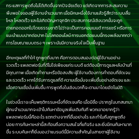
กระแสการพูดถึงไม่ได้เกิดขึ้นจากปัจจัยเดียว แต่เกิดจากการสะสมความ
พึงพอใจของผู้ใช้งานจำนวนมาก เมื่อมีคนหนึ่งใช้งานแล้วรู้สึกว่าระบบลื่น
ไหล โหลดเร็ว และไม่เกิดปัญหาจุกจิก ประสบการณ์เชิงบวกนั้นจะถูก
ถ่ายทอดออกไปโดยธรรมชาติ ไม่ว่าจะเป็นการคอมเมนต์ การแชร์ หรือการ
แนะนำแบบปากต่อปาก ในโลกออนไลน์ การบอกต่อแบบนี้ทรงพลังมากกว่า
การโฆษณาแบบตรง ๆ เพราะมันมีความจริงใจเป็นพื้นฐาน
อีกเหตุผลที่ทำให้ ถูกพูดถึงมาก คือการตอบสนองต่อผู้ใช้งานอย่าง
รวดเร็ว แพลตฟอร์มที่ดีไม่ใช่เพียงแค่ระบบดี แต่ต้องมีการดูแลหลังบ้านที่
มีคุณภาพ เมื่อเกิดคำถามหรือข้อสงสัย ผู้ใช้งานต้องการคำตอบที่ชัดเจน
และรวดเร็ว หากได้รับการดูแลที่ดี ความเชื่อมั่นจะเพิ่มขึ้นอย่างชัดเจน และ
เมื่อความเชื่อมั่นเพิ่มขึ้น การพูดถึงในเชิงบวกก็จะตามมาโดยอัตโนมัติ
ในช่วงนี้เราจะเห็นพฤติกรรมหนึ่งที่ชัดเจนคือ เมื่อมีชื่อ ปรากฏในบทสนทนา
ผู้คนจำนวนมากจะเข้าไปค้นหาข้อมูลเพิ่มเติมทันที พวกเขาอยากรู้ว่า
แพลตฟอร์มนี้คืออะไร แตกต่างจากที่อื่นอย่างไร และทำไมถึงถูกพูดถึง
บ่อย การค้นหาเหล่านี้สะท้อนถึงความสนใจที่แท้จริง และยิ่งมีคนค้นหามาก
ขึ้น ระบบค้นหาก็ยิ่งมองว่าแบรนด์นี้มีความสำคัญในสายตาผู้ใช้งาน