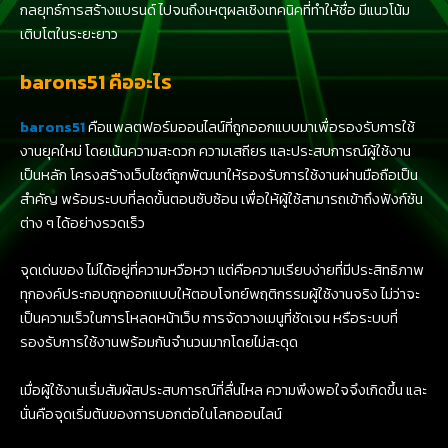
กลยุทธ์การสร้างแบรนด์ ไปจนถึงเหตุผลเชิงเทคนิคที่ทำให้ชื่อ มีแนวโน้ม
เติบโตในระยะยาว
barons51 คืออะไร
barons51
คือแพลตฟอร์มออนไลน์ที่ถูกออกแบบมาเพื่อรองรับการใช้
งานยุคใหม่ โดยเน้นความสะดวก ความเสถียร และประสบการณ์ผู้ใช้งาน
เป็นหลัก โครงสร้างเว็บไซต์ถูกพัฒนาให้รองรับการใช้งานผ่านมือถือเป็น
สำคัญ พร้อมระบบที่ลดขั้นตอนซับซ้อน เพื่อให้ผู้ใช้สามารถเข้าถึงฟังก์ชัน
ต่าง ๆ ได้อย่างรวดเร็ว
จุดเด่นของ ไม่ได้อยู่ที่ความหวือหวา แต่คือความเรียบง่ายที่มีประสิทธิภาพ
ทุกองค์ประกอบถูกออกแบบให้ตอบโจทย์พฤติกรรมผู้ใช้งานจริง ไม่ว่าจะ
เป็นความเร็วในการโหลดหน้าเว็บ การจัดวางเมนูที่ชัดเจน หรือระบบที่
รองรับการใช้งานพร้อมกันจำนวนมากโดยไม่สะดุด
เมื่อผู้ใช้งานเริ่มสัมผัสประสบการณ์ที่ลื่นไหล ความพึงพอใจจึงเกิดขึ้น และ
นั่นคือจุดเริ่มต้นของการบอกต่อในโลกออนไลน์