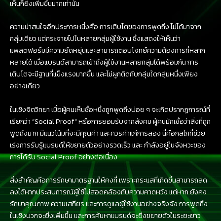
เห็นก็ยิ่งเพิ่มขึ้นมากเท่านั้น
ความน่าสนใจอีกประการหนึ่งคือ การเติบโตของการพูดถึง ไม่ได้มาจาก
กลุ่มเดียว แต่กระจายไปในหลายกลุ่มผู้ใช้งาน ซึ่งแสดงให้เห็นว่า
แพลตฟอร์มมีความยืดหยุ่นและสามารถตอบโจทย์ความต้องการที่หลาก
หลายได้ เมื่อแบรนด์สามารถเข้าถึงผู้ใช้งานหลายกลุ่มได้พร้อมกัน การ
เติบโตจะมีฐานที่แข็งแรงมากขึ้น และไม่ผูกติดกับกลุ่มใดกลุ่มหนึ่งเพียง
อย่างเดียว
ในเชิงจิตวิทยา เมื่อผู้คนเห็นชื่อหนึ่งถูกพูดถึงบ่อย ๆ จะเกิดปรากฏการณ์ที่
เรียกว่า “Social Proof” หรือการยอมรับจากสังคม ผู้คนมักเชื่อว่าสิ่งที่ถูก
พูดถึงมาก มีแนวโน้มที่จะมีคุณค่า และควรค่าแก่การลอง นี่คือกลไกที่ช่วย
เร่งการรับรู้แบรนด์ให้ขยายตัวอย่างรวดเร็ว และ กำลังอยู่ในจังหวะของ
การได้รับ Social Proof อย่างต่อเนื่อง
สิ่งสำคัญคือการรักษามาตรฐานให้คงที่ เพราะกระแสที่เกิดขึ้นสามารถลด
ลงได้หากประสบการณ์ผู้ใช้ไม่สอดคล้องกับความคาดหวัง แต่หาก ยังคง
รักษาคุณภาพ ความเสถียร และการดูแลผู้ใช้งานอย่างจริงจัง การพูดถึง
ในเชิงบวกจะยิ่งเพิ่มขึ้น และการค้นหาแบรนด์จะยิ่งขยายตัวในระยะยาว