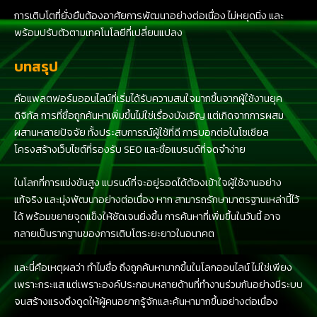
การเติบโตที่ยั่งยืนต้องอาศัยการพัฒนาอย่างต่อเนื่อง ไม่หยุดนิ่ง และ
พร้อมปรับตัวตามเทคโนโลยีที่เปลี่ยนแปลง
บทสรุป
คือแพลตฟอร์มออนไลน์ที่เริ่มได้รับความสนใจมากขึ้นจากผู้ใช้งานยุค
ดิจิทัล การที่ชื่อถูกค้นหาเพิ่มขึ้นไม่ใช่เรื่องบังเอิญ แต่เกิดจากการผสม
ผสานหลายปัจจัย ทั้งประสบการณ์ผู้ใช้ที่ดี การบอกต่อในโซเชียล
โครงสร้างเว็บไซต์ที่รองรับ SEO และชื่อแบรนด์ที่จดจำง่าย
ในโลกที่การแข่งขันสูง แบรนด์ที่จะอยู่รอดได้ต้องเข้าใจผู้ใช้งานอย่าง
แท้จริง และมุ่งพัฒนาอย่างต่อเนื่อง หาก สามารถรักษามาตรฐานเหล่านี้ไว้
ได้ พร้อมขยายจุดแข็งให้ชัดเจนยิ่งขึ้น การค้นหาที่เพิ่มขึ้นในวันนี้ อาจ
กลายเป็นรากฐานของการเติบโตระยะยาวในอนาคต
และนี่คือเหตุผลว่า ทำไมชื่อ ถึงถูกค้นหามากขึ้นในโลกออนไลน์ ไม่ใช่เพียง
เพราะกระแส แต่เพราะองค์ประกอบหลายด้านที่ทำงานร่วมกันอย่างมีระบบ
จนสร้างแรงดึงดูดให้ผู้คนอยากรู้จักและค้นหามากขึ้นอย่างต่อเนื่อง