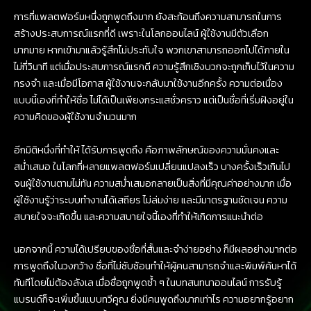
การที่แพลตฟอร์มหนึ่งถูกพูดถึงมาก ยังสะท้อนถึงความสามารถในการ
สร้างประสบการณ์แรกที่ดี เพราะในโลกออนไลน์ ผู้ใช้งานมีตัวเลือก
มากมาย หากเข้ามาแล้วรู้สึกไม่ประทับใจ พวกเขาสามารถออกไปได้ภายใน
ไม่กี่วินาที แต่เมื่อประสบการณ์แรกดี ความรู้สึกเชิงบวกจะถูกเก็บไว้ในความ
ทรงจำ และเมื่อมีโอกาส ผู้ใช้งานจะกลับมาใช้งานอีกครั้ง ความต่อเนื่อง
แบบนี้เองที่ทำให้ชื่อ ไม่ได้เป็นเพียงกระแสชั่วคราว แต่เป็นชื่อที่เริ่มฝังอยู่ใน
ความคิดของผู้ใช้งานจำนวนมาก
อีกมิติหนึ่งที่ทำให้ ได้รับการพูดถึง คือภาพลักษณ์ของความมั่นคงและ
สม่ำเสมอ ในโลกที่หลายแพลตฟอร์มเปลี่ยนแปลงเร็ว บางครั้งเร็วเกินไป
จนผู้ใช้งานตามไม่ทัน ความสม่ำเสมอกลายเป็นสิ่งที่มีคุณค่าอย่างมาก เมื่อ
ผู้ใช้งานรู้ว่าระบบทำงานได้เสถียร ไม่ล่มง่าย และมีมาตรฐานชัดเจน ความ
สบายใจจะเกิดขึ้น และความสบายใจนี้เองที่ทำให้เกิดการแนะนำต่อ
นอกจากนี้ ความได้เปรียบของชื่อที่สั้นและจำง่ายอย่าง ก็มีผลอย่างมากต่อ
การพูดถึงในวงกว้าง ชื่อที่ไม่ซับซ้อนทำให้ผู้คนสามารถจำและพิมพ์ค้นหาได้
ทันทีโดยไม่ต้องลังเล เมื่อชื่อถูกพูดซ้ำ ๆ ในบทสนทนาออนไลน์ การรับรู้
แบรนด์ก็จะเพิ่มขึ้นแบบทวีคูณ ยิ่งมีคนพูดถึงมากเท่าไร ความอยากรู้อยาก