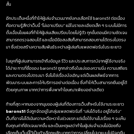
สั้น
อีกประเด็นหนึ่งที่ทำให้ผู้เล่นจำนวนมากยังคงเลือกใช้ barons51 ต่อเนื่อง
คือความรู้สึกว่าเว็บนี้ “ไม่เอาเปรียบ” แม้ในรายละเอียดเล็ก ๆ ระบบไม่มีการ
ตั้งเงื่อนไขแฝงที่ทำให้ผู้เล่นเสียเปรียบโดยไม่รู้ตัว ทุกขั้นตอนมีความชัดเจน
สามารถตรวจสอบได้ และเมื่อมีข้อสงสัยก็สามารถสอบถามได้ตรงไปตรง
มา ซึ่งช่วยสร้างความสัมพันธ์ระหว่างผู้เล่นกับแพลตฟอร์มในระยะยาว
ในยุคที่ผู้เล่นสามารถเข้าถึงข้อมูล รีวิว และประสบการณ์จากผู้ใช้งานจริง
ได้ง่าย การที่ชื่อของ barons51 ถูกกล่าวถึงในแง่ของความนิ่ง ความเสถียร
และความตรงไปตรงมา จึงไม่ใช่เรื่องบังเอิญ แต่เป็นผลลัพธ์จากการ
พัฒนาระบบและการให้บริการอย่างต่อเนื่อง ซึ่งทำให้เว็บสามารถยืนอยู่ได้
ด้วยคุณภาพ มากกว่าการพึ่งพาคำโฆษณาเพียงอย่างเดียว
ท้ายที่สุด หากมองจากมุมของผู้เล่นที่ต้องการเว็บสำหรับใช้งานระยะยาว
barons51
จึงถูกจัดอยู่ในกลุ่มแพลตฟอร์มที่ “เล่นได้จริง อยู่ได้จริง”
เว็บที่อาจไม่ได้เน้นความหวือหวาในช่วงแรก แต่เมื่อใช้งานไปเรื่อย ๆ จะเห็น
ถึงคุณค่าที่ชัดเจนมากขึ้น และเป็นเหตุผลว่าทำไมผู้เล่นจำนวนไม่น้อยถึง
เลือกเก็บเว็บนี้ไว้เป็นตัวเลือกหลัก มากกว่าการเปลี่ยนไปมาแบบไม่มีจุดยืน