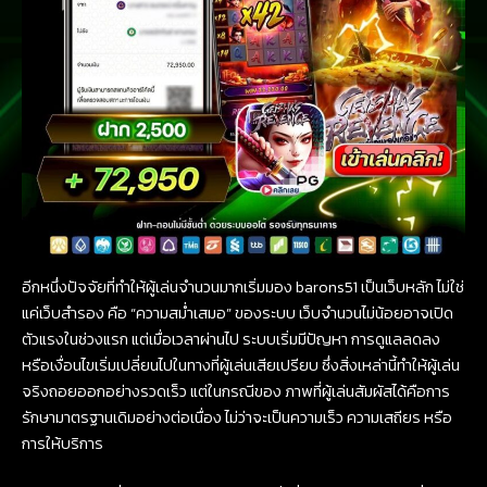
อีกหนึ่งปัจจัยที่ทำให้ผู้เล่นจำนวนมากเริ่มมอง barons51 เป็นเว็บหลัก ไม่ใช่
แค่เว็บสำรอง คือ “ความสม่ำเสมอ” ของระบบ เว็บจำนวนไม่น้อยอาจเปิด
ตัวแรงในช่วงแรก แต่เมื่อเวลาผ่านไป ระบบเริ่มมีปัญหา การดูแลลดลง
หรือเงื่อนไขเริ่มเปลี่ยนไปในทางที่ผู้เล่นเสียเปรียบ ซึ่งสิ่งเหล่านี้ทำให้ผู้เล่น
จริงถอยออกอย่างรวดเร็ว แต่ในกรณีของ ภาพที่ผู้เล่นสัมผัสได้คือการ
รักษามาตรฐานเดิมอย่างต่อเนื่อง ไม่ว่าจะเป็นความเร็ว ความเสถียร หรือ
การให้บริการ