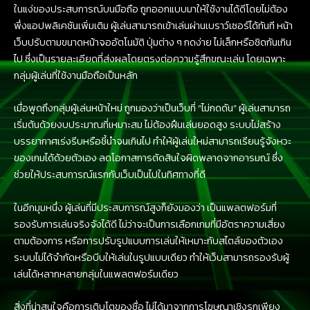
ในแง่ของประสบการณ์บนมือถือ ถูกออกแบบมาให้ใช้งานได้ดีโดยไม่ต้อง
พึ่งแอปพลิเคชันเพิ่มเติม ผู้เล่นสามารถเข้าเล่นผ่านเบราว์เซอร์ได้ทันที หน้า
เว็บปรับตามขนาดหน้าจออัตโนมัติ ปุ่มต่าง ๆ กดง่าย ไม่เล็กหรือชิดกันเกิน
ไป ซึ่งเป็นรายละเอียดที่ส่งผลโดยตรงต่อความรู้สึกขณะเล่น โดยเฉพาะ
กลุ่มผู้เล่นที่ใช้งานมือถือเป็นหลัก
เมื่อพูดถึงกลุ่มผู้เล่นหน้าใหม่ ถูกมองว่าเป็นเว็บที่ “ไม่กดดัน” ผู้เล่นสามารถ
เริ่มต้นด้วยงบประมาณที่เหมาะสม ไม่ต้องฝืนเล่นยอดสูง ระบบไม่สร้าง
บรรยากาศเร่งรีบหรือชี้นำจนเกินไป ทำให้ผู้เล่นใหม่สามารถเรียนรู้จังหวะ
ของเกมได้ด้วยตัวเอง ลดโอกาสการตัดสินใจผิดพลาดจากอารมณ์ ซึ่ง
ช่วยให้ประสบการณ์แรกกับเว็บเป็นไปในทิศทางที่ดี
ในอีกมุมหนึ่ง ผู้เล่นที่มีประสบการณ์สูงก็ยังมองว่า เป็นแพลตฟอร์มที่
รองรับการเล่นจริงจังได้ดี ไม่ว่าจะเป็นการเลือกเกมที่มีอัตราความเสี่ยง
ตามต้องการ หรือการปรับรูปแบบการเล่นให้เหมาะกับสไตล์ของตัวเอง
ระบบไม่ได้จำกัดหรือบีบให้เล่นในรูปแบบเดียว ทำให้เว็บสามารถรองรับผู้
เล่นได้หลากหลายกลุ่มในแพลตฟอร์มเดียว
สิ่งที่น่าสนใจคือการเติบโตของชื่อ ไม่ได้มาจากการโฆษณาเชิงรุกเพียง