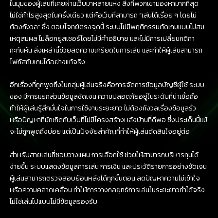
ในมุมของผู้เล่นที่เคยผ่านเว็บมาหลายแห่ง สิ่งที่พวกเขามองหามากที่สุด
ไม่ใช่กำไรสูงสุดในครั้งเดียว แต่คือเว็บที่สามารถ “เล่นได้เรื่อย ๆ โดยไม่
ต้องกังวล” ซึ่ง ตอบโจทย์ตรงจุดนี้ ระบบไม่มีพฤติกรรมตัดเกมแบบไม่สม
เหตุสมผล ไม่ล็อกยูสเซอร์โดยไม่มีคำอธิบาย และไม่มีการเปลี่ยนกติกา
กะทันหัน สิ่งเหล่านี้ช่วยลดความเครียดในการเล่น และทำให้ผู้เล่นสามารถ
โฟกัสกับเกมได้อย่างแท้จริง
อีกเรื่องที่ถูกพูดถึงในกลุ่มผู้เล่นจริงคือการจัดการข้อมูลบัญชีผู้ใช้ ระบบ
ของ มีการแยกส่วนข้อมูลชัดเจน ความปลอดภัยอยู่ในระดับที่น่าเชื่อถือ
ทำให้ผู้เล่นรู้สึกมั่นใจในการใช้งานระยะยาว ไม่ต้องกังวลเรื่องข้อมูลรั่ว
หรือปัญหาที่มักเกิดกับเว็บที่ไม่มีโครงสร้างหลังบ้านที่ดีพอ ซึ่งประเด็นนี้แม้
จะไม่ถูกพูดถึงบ่อย แต่เป็นปัจจัยสำคัญที่ทำให้ผู้เล่นตัดสินใจอยู่ต่อ
สำหรับสายเล่นที่ชอบวางแผน การเลือกใช้ ช่วยให้สามารถบริหารทุนได้
ง่ายขึ้น ระบบแสดงข้อมูลการเล่น การเงิน และประวัติรายการอย่างชัดเจน
ผู้เล่นสามารถตรวจสอบย้อนหลังได้ทุกขั้นตอน ลดปัญหาความไม่เข้าใจ
หรือความคลาดเคลื่อน ทำให้การวางกลยุทธ์การเล่นในระยะยาวทำได้จริง
ไม่ใช่เล่นไปแบบไม่มีข้อมูลรองรับ