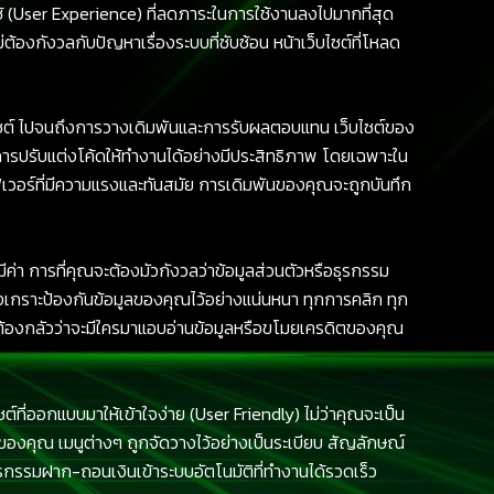
ช้ (User Experience) ที่ลดภาระในการใช้งานลงไปมากที่สุด
ต้องกังวลกับปัญหาเรื่องระบบที่ซับซ้อน หน้าเว็บไซต์ที่โหลด
าเว็บไซต์ ไปจนถึงการวางเดิมพันและการรับผลตอบแทน เว็บไซต์ของ
บการปรับแต่งโค้ดให้ทำงานได้อย่างมีประสิทธิภาพ โดยเฉพาะใน
ร์ฟเวอร์ที่มีความแรงและทันสมัย การเดิมพันของคุณจะถูกบันทึก
ีค่า การที่คุณจะต้องมัวกังวลว่าข้อมูลส่วนตัวหรือธุรกรรม
แพงเกราะป้องกันข้อมูลของคุณไว้อย่างแน่นหนา ทุกการคลิก ทุก
่ต้องกลัวว่าจะมีใครมาแอบอ่านข้อมูลหรือขโมยเครดิตของคุณ
่ออกแบบมาให้เข้าใจง่าย (User Friendly) ไม่ว่าคุณจะเป็น
้วของคุณ เมนูต่างๆ ถูกจัดวางไว้อย่างเป็นระเบียบ สัญลักษณ์
ำธุรกรรมฝาก-ถอนเงินเข้าระบบอัตโนมัติที่ทำงานได้รวดเร็ว