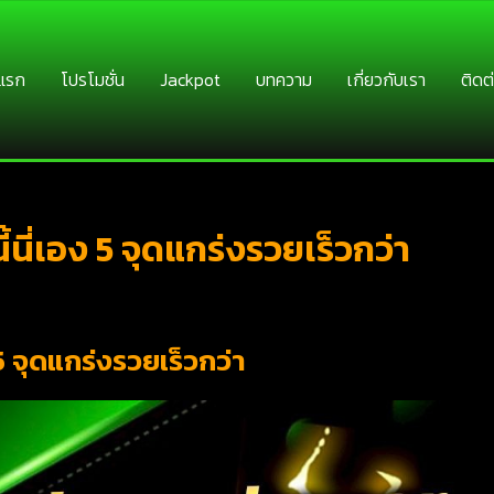
าแรก
โปรโมชั่น
Jackpot
บทความ
เกี่ยวกับเรา
ติดต
้นี่เอง 5 จุดแกร่งรวยเร็วกว่า
 5 จุดแกร่งรวยเร็วกว่า