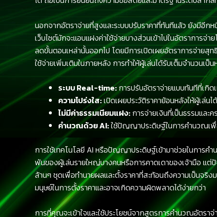
ได้ ถือเป็นการยืนยันถึงความซื่อสัตย์และมาตรฐานระดับสากลท
นอกจากอัตราจ่ายที่สูงและระบบปรับราคาที่ทันทีแล้ว ยังมีอี
เว็บไซต์มักจะแอบแฝงค่าใช้จ่ายบางส่วนเข้าไปในอัตราการจ่ายโดยท
ลดขั้นตอนเหล่านั้นออกไป โดยมีการเปิดเผยอัตราการจ่ายสุทธิท
ใช้จ่ายเพิ่มเติมในภายหลัง การทำให้ผู้เล่นได้รับเต็มจำนวนเป็
ระบบ Real-time:
การปรับอัตราจ่ายแบบทันทีที่เกิดเหต
ความโปร่งใส:
เปิดเผยประวัติราคาย้อนหลังให้ผู้เล่นไ
ไม่มีค่าธรรมเนียมแฝง:
การจ่ายเงินที่เป็นธรรมและค
คำนวณด้วย AI:
ใช้ปัญญาประดิษฐ์ในการคำนวณเพื
การใช้เทคโนโลยี AI หรือปัญญาประดิษฐ์เข้ามาช่วยในการคำนว
พันของผู้เล่นรายใหญ่บางคนหรือการคาดเดาของเจ้ามือ แต่ปัจจ
ล้านๆ ชุดเพื่อทำนายผลและตั้งราคาที่สะท้อนถึงความเป็นจริงมากที่
มนุษย์ในการตั้งราคาและอาจเกิดความผิดพลาดได้ง่ายกว่า
การที่คุณจะเข้าใจและใช้ประโยชน์จากสูตรการคำนวณอัตราจ่าย