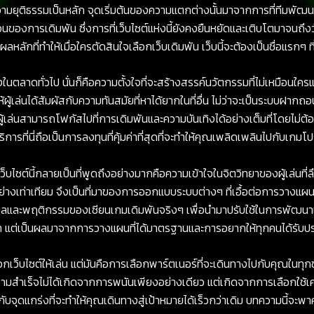
ธรรมเป็นหลัก จุดเริ่มต้นของความแตกต่างนั้นมาจากการที่ทีมพัฒนาตระหนักด
นของการเดิมพัน ซึ่งการที่เว็บไซต์แห่งนี้ยังคงยืนหยัดและเติบโตมาจนถึง
ลหลักที่ทำให้เมื่อใครตัดสินใจเลือกเว็บเดิมพัน เว็บนี้จะต้องเป็นชื่อแรกๆ 
ตลาดทั่วไป นั่นก็คือความตั้งใจที่จะสร้างสรรค์นวัตกรรมที่ไม่เหมือนใครแล
ู้เล่นได้สัมผัสกับความทันสมัยที่หาได้ยากในที่อื่น ไม่ว่าจะเป็นระบบฝากถ
ู้เล่นสามารถโฟกัสไปที่การเดิมพันและความบันเทิงได้อย่างเต็มที่โดยไม่
การที่นี่ถือเป็นการลงทุนที่คุ้มค่าที่สุดที่จะทำให้คุณเพลิดเพลินไปกับเก
ว็บไซต์นี้กลายเป็นที่พูดถึงอย่างมากคือความเข้าใจในจิตวิทยาของผู้เล่นที่ล
ท่าเทียม จึงเป็นที่มาของการออกแบบระบบต่างๆ ที่เอื้อต่อการวางแผนและ
อมูลและพฤติกรรมของเซียนเกมเดิมพันจริงๆ เพื่อนำมาปรับใช้ในการพัฒน
ตา แต่เป็นผลมาจากการวางแผนที่ได้มาตรฐานและการอยากให้ทุกคนได้รับประสบ
ือกเว็บไซต์ให้เล่น แต่มันคือการเลือกพาร์ตเนอร์ที่จะเดินทางไปกับคุณในท
ความสำเร็จไม่ได้เกิดจากการพนันเพียงอย่างเดียว แต่เกิดจากการเลือกใช้เครื่
จุดแกร่งที่จะทำให้คุณเดินทางสู่เป้าหมายได้เร็วกว่าเดิม บทความนี้จะพาคุณ