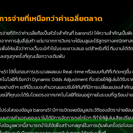
รจ่ายที่เหนือกว่าค่าเฉลี่ยตลาด
รจ่ายที่ดีกว่าค่าเฉลี่ยถือเป็นหัวใจสำคัญที่ barons51 ให้ความสำคัญเป
กิดจากการสุ่มสี่สุ่มห้า แต่มาจากการวิเคราะห์ข้อมลูและใช้สูตรทางคณิตศาสต
เพื่อให้แน่ใจว่าทางเว็บจะมีกำไรในระยะยาวเสมอ แต่สำหรับที่นี่ ทีมงานได้
ลงทุนทุกครั้งที่คุณเลือกวางเดิมพัน
51 ใช้ขั้นตอนการประมวลผลแบบ Real-time หรือแบบทันทีที่เกิดเหตุขึ้
เทคโนโลยีที่เรียกว่า Dynamic Odds Adjustment ที่จะช่วยให้ผู้เล่นได้รั
งอย่างช้าๆ แต่ที่นี่ระบบจะคำนวณและปรับให้ทันทีที่มีการเปลี่ยนแปลงสำคัญเก
ระโยชน์ที่คุณจะได้รับโดยตรงจากเทคโนโลยีที่ซ่อนอยู่ภายในระบบที่ดูเรียบง
ปร่งใสของข้อมูล barons51 มีการเปิดเผยข้อมูลประวัติของอัตราจ่ายย้อนหลั
ว่าระบบการคำนวณของเราไม่ได้มีการจัดการกลไกใดๆ ที่ทำให้ผู้เล่นเสียเปร
่งข้อมูลพวกนี้สามารถนำไปใช้เพื่อสร้างกลยุทธ์ในการเดิมพันครั้งต่อไปของ