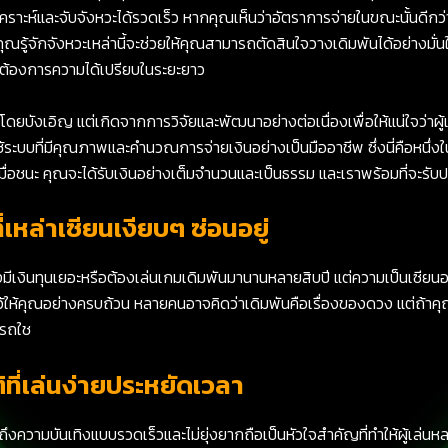
รวิเคราะห์และจับจังหวะได้รวดเร็ว หากคุณเห็นว่าอัตราการจ่ายในขณะนั้นดีกว
ณรู้จักจังหวะเหล่านี้จะช่วยให้คุณสามารถตัดสินใจวางเดิมพันได้อย่างมั่นใจมา
ที่ต้องการความได้เปรียบในระยะยาว
นโดยบังเอิญ แต่เกิดจากการวิจัยและพัฒนาอย่างต่อเนื่องเพื่อให้แน่ใจว่าผู
้ระบบที่มีคุณภาพและคำนวณการจ่ายเงินอย่างเป็นมืออาชีพ ซึ่งนี่คือหนึ่งในห
่าเมื่อชนะ คุณจะได้รับเงินอย่างเต็มจำนวนและเป็นธรรม และเราพร้อมที่จะรับป
เหล่าเซียนเงียบๆ ซ่อนอยู่
งมีเงินทุนเยอะหรือต้องเล่นเกมเดิมพันมานานหลายสิบปี แต่ความเป็นเซียนอย
งมือไว้ให้คุณอย่างครบถ้วน หลายคนอาจคิดว่าเดิมพันคือเรื่องของดวง แต่ถ้า
ารถใช
ที่เล่นง่ายประหยัดเวลา
ความบันเทิงแบบรวดเร็วและไม่ยุ่งยากถือเป็นหัวใจสำคัญที่ทำให้ผู้เล่นหลาย