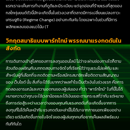
แรกเราจะเห็นการทำงานที่ดูดีและมีระเบียบ แต่จุดอ่อนที่ร้ายแรงที่สุดของ
กลไกหุ่นยนต์ตัวนี้มักจะเกิดขึ้นในช่วงเวลาที่ตลาดมีการเปลี่ยนแปลงภาวะ
เศรษฐกิจ (Regime Change) อย่างกะทันหัน โดยเฉพาะในช่วงที่มีการ
พลิกแพลงของแนวโน้ม (T
วิกฤตสมาธิแบบพาร์ทไทม์ พรรณนาแรงกดดันใน
สังกัด
การเดินทางเข้าสู่โลกของการลงทุนออนไลน์ ไม่ว่าจะผ่านช่องทางใดก็ตาม
ล้วนต้องเผชิญกับบททดสอบทางจิตใจที่เรียกได้ว่ารุนแรงไม่แพ้กัน และ
สำหรับผู้ที่เลือกที่จะกดติดตามหรือสมัครสมาชิกเพื่อติดตามสัญญาณ
ของ เว็บไซต์ นั้น สิ่งที่จะได้รับมากกว่าผลกำไรเป็นตัวเงินในช่วงแรก คือการ
ทดลองอารมณ์และความอดทนของผู้เล่นเอง คำว่า “พาร์ทไทม์” ในที่นี้ไม่ได้
หมายความว่าคุณจะใช้เวลาน้อยและได้เงินเยอะตามกระแสที่ว่ากัน แต่หมาย
ถึงการต่อสู้ระหว่างเวลาว่างของคุณกับแรงกดดันที่จะเกิดขึ้นจากการ
ลงทุนที่ไม่ได้เห็นหน้ากัน แรงกดดันเหล่านี้ไม่ได้มาจากภายนอกเพียงอย่าง
เดียว แต่มันเกิดขึ้นภายในจิตใจของผู้เล่นทุกคนที่อยากเห็นผลลัพธ์แบบ
ทันทีทันใด