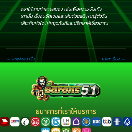
อย่าให้เกมทำลายสมอง เล่นเพื่อความบันเทิง
เท่านั้น ตั้งงบชัดเจนและเล่นด้วยสติ หากรู้ตัววัน
เสียเกินหัวใจ ให้หยุดทันทีและปรึกษาผู้เชี่ยวชาญ
←
Previous เรื่อง
Next เรื่อง
→