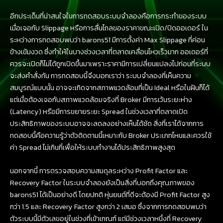
อีกประเด็นที่น่าสนใจในการทดสอบระบบจำลองคือการกระทำของระบบ
เมื่อเจอกับ Slippage หรือการลื่นไถลของราคาขณะเปิด/ปิดออเดอร์ ใน
ระหว่างการทดสอบพบว่า barons51 มีการตั้งค่า Max Slippage ที่ค่อน
ข้างเข้มงวด ซึ่งทำให้ในบางช่วงเวลาที่ตลาดเคลื่อนไหวเร็วมาก ออเดอร์ที่
ควรจะเปิดก็ไม่ได้ถูกเปิดขึ้นมาเพราะราคามีการเปลี่ยนแปลงไปก่อนที่ระบบ
จะส่งคำสั่งทัน การทดสอบนี้จึงบอกเราว่า ระบบจำลองที่เห็นความ
สมบูรณ์แบบนั้น อาจจะเกิดจากสภาพแวดล้อมที่เป็น Ideal หรือในฝันก็ได้
แต่เมื่อต้องเจอกับสภาพแวดล้อมจริงที่ Broker มีการเว้นระยะห่าง
(Latency) หรือมีการขยายระยะ Spread ในช่วงเวลาที่ตลาดเปิด
ประสิทธิภาพของระบบอาจจะลดลงอย่างเห็นได้ชัด สิ่งที่เราได้จากการ
ทดสอบนี้คือความรู้ว่าตัวติดตามนี้เหมาะกับ Broker ประเภทไหนและควรใช้
ค่า Spread ไม่เกินกี่เพื่อให้ระบบทำงานได้ประสิทธิภาพสูงสุด
นอกจากนี้ การตรวจสอบความสมดุลระหว่าง Profit Factor และ
Recovery Factor ในระบบจำลองยังเป็นสิ่งที่บอกถึงคุณภาพของ
barons51 ได้เป็นอย่างดี โดยปกติ หุ่นยนต์ที่ดีจะต้องมี Profit Factor สูง
กว่า 1.5 และ Recovery Factor สูงกว่า 2 เสมอ ซึ่งจากการทดสอบพบว่า
ตัวระบบนี้มีตัวเลขอยู่ในช่วงที่เข้าเกณฑ์ แต่มีช่วงเวลาหนึ่งที่ Recovery