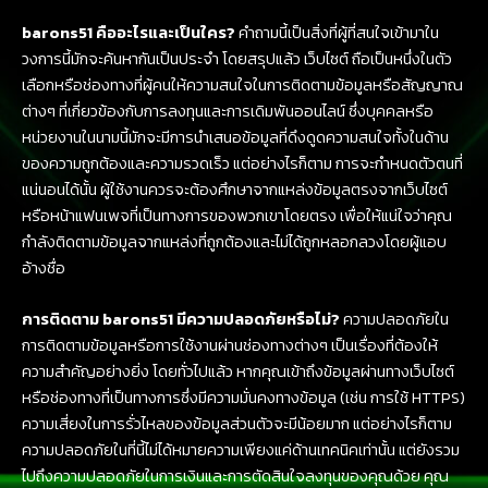
barons51 คืออะไรและเป็นใคร?
คำถามนี้เป็นสิ่งที่ผู้ที่สนใจเข้ามาใน
วงการนี้มักจะค้นหากันเป็นประจำ โดยสรุปแล้ว เว็บไซต์ ถือเป็นหนึ่งในตัว
เลือกหรือช่องทางที่ผู้คนให้ความสนใจในการติดตามข้อมูลหรือสัญญาณ
ต่างๆ ที่เกี่ยวข้องกับการลงทุนและการเดิมพันออนไลน์ ซึ่งบุคคลหรือ
หน่วยงานในนามนี้มักจะมีการนำเสนอข้อมูลที่ดึงดูดความสนใจทั้งในด้าน
ของความถูกต้องและความรวดเร็ว แต่อย่างไรก็ตาม การจะกำหนดตัวตนที่
แน่นอนได้นั้น ผู้ใช้งานควรจะต้องศึกษาจากแหล่งข้อมูลตรงจากเว็บไซต์
หรือหน้าแฟนเพจที่เป็นทางการของพวกเขาโดยตรง เพื่อให้แน่ใจว่าคุณ
กำลังติดตามข้อมูลจากแหล่งที่ถูกต้องและไม่ได้ถูกหลอกลวงโดยผู้แอบ
อ้างชื่อ
การติดตาม barons51 มีความปลอดภัยหรือไม่?
ความปลอดภัยใน
การติดตามข้อมูลหรือการใช้งานผ่านช่องทางต่างๆ เป็นเรื่องที่ต้องให้
ความสำคัญอย่างยิ่ง โดยทั่วไปแล้ว หากคุณเข้าถึงข้อมูลผ่านทางเว็บไซต์
หรือช่องทางที่เป็นทางการซึ่งมีความมั่นคงทางข้อมูล (เช่น การใช้ HTTPS)
ความเสี่ยงในการรั่วไหลของข้อมูลส่วนตัวจะมีน้อยมาก แต่อย่างไรก็ตาม
ความปลอดภัยในที่นี้ไม่ได้หมายความเพียงแค่ด้านเทคนิคเท่านั้น แต่ยังรวม
ไปถึงความปลอดภัยในการเงินและการตัดสินใจลงทุนของคุณด้วย คุณ