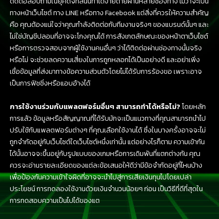
ติดต่อสอบถามในยุคดิจิทัลนั้นทำได้ง่ายดายผ่านหลายช่องทาง ไม่ว่าจะเป็น
ทางหน้าเว็บไซต์ ทาง LINE หรือทาง Facebook แต่สิ่งที่ควรให้ความสำคัญ
คือ คุณต้องแน่ใจว่าคุณกำลังติดต่อกับทีมงานจริงๆ ของแบรนด์นั้นๆ และ
ไม่ใช่บัญชีปลอมที่อาจจะโกงคุณได้ การสังเกตลักษณะของหน้าตาเว็บไซต์
หรือการตรวจสอบจากผู้ใช้งานคนอื่นๆ ว่าได้ติดต่อผ่านช่องทางนั้นจริง
หรือไม่ จะช่วยลดความเสี่ยงในการถูกหลอกได้เป็นอย่างดี และอย่าเพิ่ง
เชื่อข้อมูลที่ส่งมาทางข้อความส่วนตัวโดยไม่ได้รับการร้องขอ เพราะอาจ
เป็นการฟิชชิ่งหรือแอบอ้างได้
การใช้งานร่วมกับแพลตฟอร์มอื่นๆ สามารถทำได้หรือไม่?
โดยหลัก
การแล้ว ข้อมูลหรือสัญญาณที่ได้รับมักจะเป็นแนวทางที่คุณสามารถนำไป
ปรับใช้กับแพลตฟอร์มต่างๆ ที่คุณเลือกใช้งานได้ ซึ่งในบางครั้งอาจจะไม่
ถูกจำกัดอยู่กับเว็บไซต์ใดเว็บไซต์หนึ่งเท่านั้น แต่อย่างไรก็ตาม ความเข้ากัน
ได้นั้นอาจจะขึ้นอยู่กับรูปแบบของเกมหรือการเดิมพันที่แตกต่างกัน คุณ
ควรจะอ่านรายละเอียดของแต่ละข้อเสนอให้ดีว่ามีข้อจำกัดอยู่ที่ไหนบ้าง
เพื่อป้องกันความเข้าใจผิดที่อาจจะนำไปสู่การเสียเงินทุนไปโดยเปล่า
ประโยชน์ การทดลองใช้งานด้วยเงินจำนวนน้อยๆ ก่อน เป็นวิธีที่ดีที่สุดใน
การทดสอบความเป็นไปได้ของแต