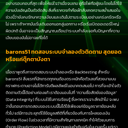
อย่างรอบคอบที่สุด เพื่อให้แน่ใจว่าเมื่อจบเกม ผู้ถือไพ่คือผู้ชนะโดยไม่ได้ใช้
ความบังเอิญเป็นตัวตัดสิน สิ่งที่เราควรทำคือเฝ้าสังเกตความสม่ำเสมอใน
ช่วงนี้ว่ายังคงรักษาความเงียบและเดินไปตามระเบียบอย่างเคร่งครัดหรือ
ไม่ เพราะถ้าหากมันเริ่มเดินออกนอกลู่นอกทาง หรือเริ่มเปิดออเดอร์ใหญ่
ผิดปกติ นั่นอาจจะเป็นสัญญาณเตือนว่าระบบกำลังเจอกับปัญหาที่ความ
เงียบของมันไม่อาจแก้ไขได้
barons51 ทดสอบระบบจำลองตัวติดตาม สุดยอด
หรือแค่ตุ๊กตาบังตา
เมื่อเราพูดถึงการทดสอบระบบจำลองหรือ Backtesting สำหรับ
barons51 สิ่งแรกที่นักเทรดทุกคนต้องตระหนักคือตัวเลขที่สวยงามบน
กราฟกระดาษอาจไม่ได้การันตีผลลัพธ์ในอนาคตเสมอไป การที่จะเข้าใจตัว
ติดตามตัวนี้ได้อย่างถ่องแท้ เราต้องมองไปที่ “ความซื่อสัตย์ของข้อมูล”
(Data Integrity) ที่ระบบใช้ในการเรียนรู้ ซึ่งหากเราเจาะลึกเข้าไป จะพบ
ว่าขั้นตอนการทดสอบของระบบนี้ไม่ได้ใช้เพียงแค่ข้อมูลราคาย้อนหลัง
ทั่วไป แต่มีการประยุกต์ใช้ข้อมูลสถิติที่เกี่ยวข้องกับการไหลของเงิน
(Order Flow) ในช่วงเวลาที่มีความสำคัญทางเทคนิค ทำให้ตัวแบบการ
ทำนาย (Prediction Model) ดูมีความแม่นยำเกินจริงในบางครั้ง แต่เรา