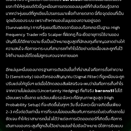
แรก ทำให้หุ่นยนต์ตัวนี้ดูเหมือนการเทรดของมนุษย์ที่กำลังเรียนรู้ตลาด
มากกว่าหุ่นยนต์ที่ถูกเขียนโปรแกรมมาเพื่อทำลายตลาด นี่คือจุดอ่อนที่เป็น
จุดแข็งของระบบ เพราะถ้าหากมองในมุมของความอยู่รอด
(Survivability) การที่หุ่นยนต์ไม่ติดเรดาร์ของบร็อกเกอร์ในฐานะ High
Frequency Trader หรือ Scalper ที่ผิดกฎ ก็จะยืดอายุการใช้งานของ
บัญชีไปได้อีกยาวนาน ซึ่งเป็นเป้าหมายสูงสุดที่นักลงทุนที่ชาญฉลาดต่างให้
ความสนใจ คือการหาระบบที่สามารถทำกำไรได้อย่างต่อเนื่องและถูกทิ้งไว้
ให้ทำงานเองได้โดยไม่ถูกรบกวนจากภายนอก
อีกแง่มุมหนึ่งของมาตรฐานการเดินเงินขั้นต่ำที่น่าสนใจคือการตั้งค่าความ
ไว (Sensitivity) ของตัวกรองสัญญาณ (Signal Filter) ที่ดูเหมือนจะถูก
ปรับแต่งให้ดูนิ่งๆ แต่เมื่อได้ทดลองสัมผัสจริงจะพบว่ามันคือการเก็งกำไร
จากความไม่แน่นอน (Uncertainty Hedging) ที่แท้จริง
barons51
ไม่ได้
เงียบเพราะขี้ขลาด แต่เงียบเพื่อรอจังหวะที่มีคุณภาพสูงสุด (High
Probability Setup) ที่จะเกิดขึ้นในทุกๆ วัน ซึ่งจังหวะนี้อาจเกิดขึ้นเพียง
2-3 ครั้งต่อวันเท่านั้น การที่ระบบไม่ยอมเสี่ยงกับการเทรดในช่วงที่ตลาดไม่
ชัดเจน ทำให้เราสามารถมั่นใจได้ว่าแต่ละการเปิดออเดอร์ที่เกิดขึ้น คือการ
เดินทางของกระสุนที่ถูกเล็งไว้อย่างแม่นยำไปยังเป้าหมาย มิใช่การยิงแบบ